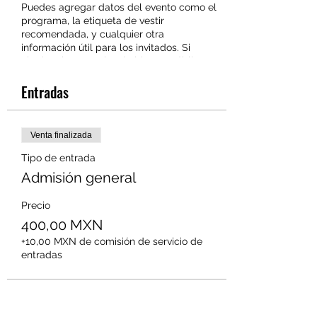
Puedes agregar datos del evento como el
programa, la etiqueta de vestir
recomendada, y cualquier otra
información útil para los invitados. Si
alguien tiene previsto hablar en público en
tu evento, esta es una buena ocasión para
Entradas
indicar los temas que tratará o incluir una
breve biografía. Si el evento está dirigido a
un público específico, lo puedes
mencionar aquí.
Venta finalizada
Este es el espacio ideal para motivar a las
Tipo de entrada
personas a que asistan a tu evento, así
Admisión general
que no temas mostrar personalidad y
entusiasmo. Anima a los visitantes de tu
Precio
web a registrarse, confirmar su asistencia,
400,00 MXN
o comprar su ticket para el evento.
+10,00 MXN de comisión de servicio de
entradas