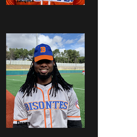
P & Coach
Denny
P & OF