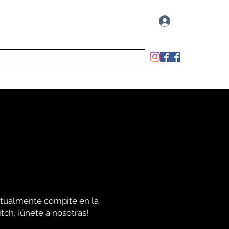
Iniciar sesión
ball
Entrenamientos
Documentos
ctualmente compite en la
tch, ¡únete a nosotras!