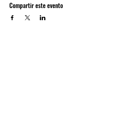
Compartir este evento
CDE BISONTES DE MADRID
Formulario de suscripción
Enviar
cdebisontesdemadrid@gmail.com